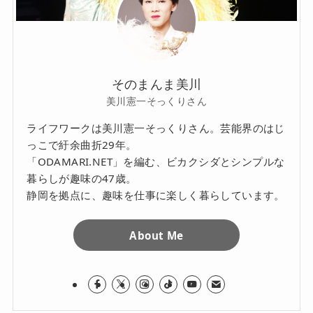
そのまんま美川
美川憲一そっくりさん
ライフワークは美川憲一そっくりさん。芸能界のはじ
っこで紆余曲折29年。
「ODAMARI.NET」を編む、ビカクシダとシンプルな
暮らしが趣味の47歳。
静岡を拠点に、趣味を仕事に楽しく暮らしています。
About Me