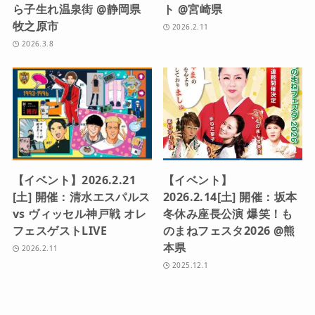
ら子生れ温泉街 @静岡県
ト @宮崎県
牧之原市
2026.2.11
2026.3.8
【イベント】2026.2.21
【イベント】
[土] 開催：清水エスパルス
2026.2.14[土] 開催：坂本
vs ヴィッセル神戸戦 オレ
冬休み座長公演 爆笑！も
フェスゲストLIVE
のまねフェスタ2026 @熊
本県
2026.2.11
2025.12.1