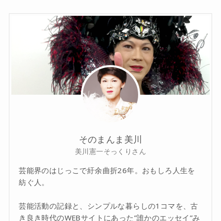
そのまんま美川
美川憲一そっくりさん
芸能界のはじっこで紆余曲折26年。おもしろ人生を
紡ぐ人。
芸能活動の記録と、シンプルな暮らしの1コマを、古
き良き時代のWEBサイトにあった”誰かのエッセイ”み