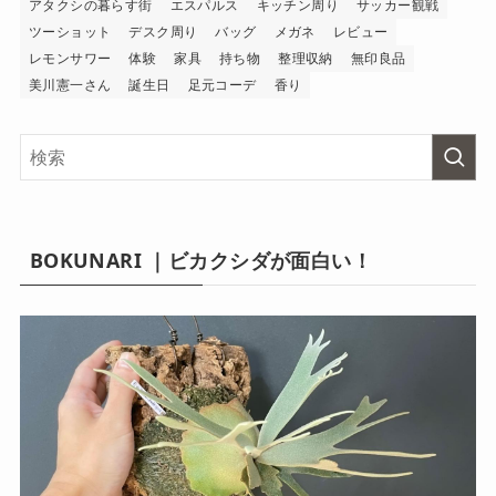
アタクシの暮らす街
エスパルス
キッチン周り
サッカー観戦
ツーショット
デスク周り
バッグ
メガネ
レビュー
レモンサワー
体験
家具
持ち物
整理収納
無印良品
美川憲一さん
誕生日
足元コーデ
香り
BOKUNARI ｜ビカクシダが面白い！