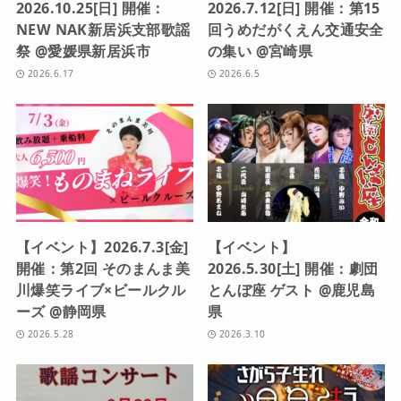
2026.10.25[日] 開催：
2026.7.12[日] 開催：第15
NEW NAK新居浜支部歌謡
回うめだがくえん交通安全
祭 @愛媛県新居浜市
の集い @宮崎県
2026.6.17
2026.6.5
【イベント】2026.7.3[金]
【イベント】
開催：第2回 そのまんま美
2026.5.30[土] 開催：劇団
川爆笑ライブ×ビールクル
とんぼ座 ゲスト @鹿児島
ーズ @静岡県
県
2026.5.28
2026.3.10