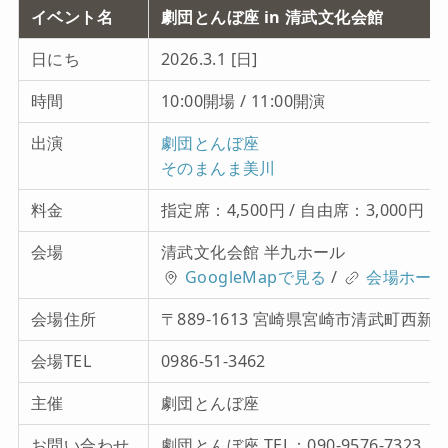
イベント名
劇団とんぼ座 in 清武文化会館
日にち
2026.3.1 [日]
時間
10:00開場 / 11:00開演
出演
劇団とんぼ座
そのまんま美川
料金
指定席：4,500円 / 自由席：3,000円
会場
清武文化会館 半九ホール
GoogleMapで見る
/
会場ホー
会場住所
〒889-1613 宮崎県宮崎市清武町西新町
会場TEL
0986-51-3462
主催
劇団とんぼ座
お問い合わせ
劇団とんぼ座 TEL：090-9576-7323