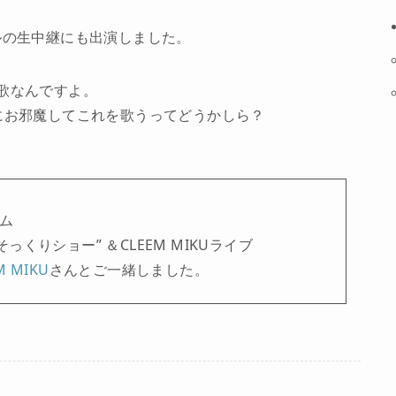
ルの生中継にも出演しました。
歌なんですよ。
にお邪魔してこれを歌うってどうかしら？
アム
くりショー” ＆CLEEM MIKUライブ
M MIKU
さんとご一緒しました。