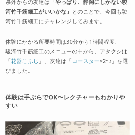
県外からの友達は
「やっぱり、静岡にしかない駿
河竹千筋細工がいいかな」
とのことで、今回も駿
河竹千筋細工にチャレンジしてみます。
体験にかかる所要時間は30分から1時間程度。
駿河竹千筋細工のメニューの中から、アタクシは
「
花器こふじ
」、友達は「
コースター
×2つ」を選
びました。
体験は手ぶらでOK〜レクチャーもわかりや
すい