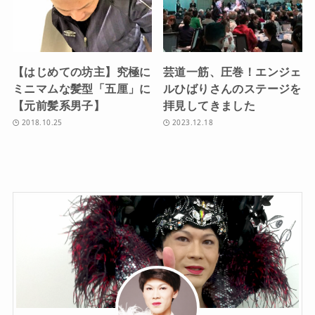
【はじめての坊主】究極に
芸道一筋、圧巻！エンジェ
ミニマムな髪型「五厘」に
ルひばりさんのステージを
【元前髪系男子】
拝見してきました
2018.10.25
2023.12.18